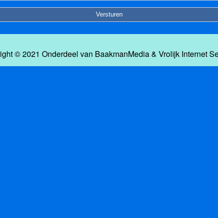
ight © 2021 Onderdeel van
BaakmanMedia
&
Vrolijk Internet S