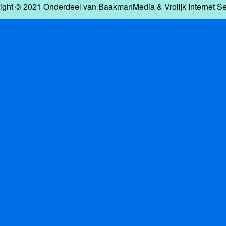
ight © 2021 Onderdeel van
BaakmanMedia
&
Vrolijk Internet S